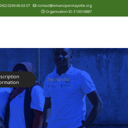
262) 0269.66.63.07
contact@emancipermayotte.org
Organisation ID: E10016887
Rechercher
nscription
ormation