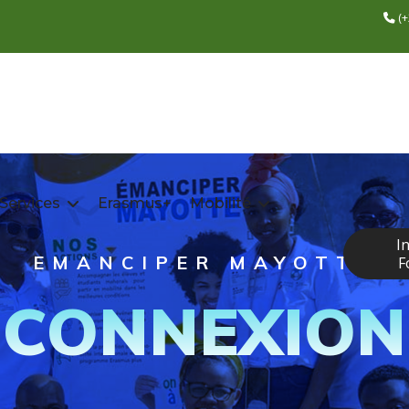
(+
 Services
Erasmus+
Mobilité
I
EMANCIPER MAYOTTE
F
CONNEXION