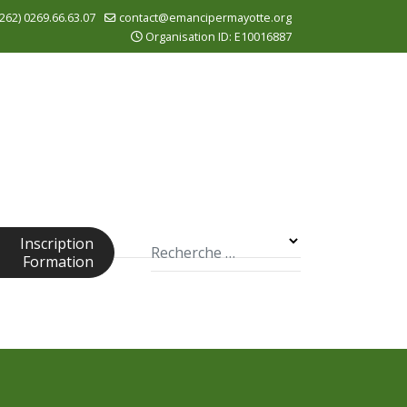
262) 0269.66.63.07
contact@emancipermayotte.org
Organisation ID: E10016887
Rechercher
Inscription
Formation